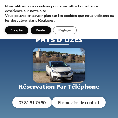
Nous utilisons des cookies pour vous offrir la meilleure
07 81 91 76 90
expérience sur notre site.
Vous pouvez en savoir plus sur les cookies que nous utilisons ou
les désactiver dans
Réglages
.
RÉSERVER UN TAXI DANS LE
Accepter
Rejeter
Réglages
PAYS D'UZÈS
Réservation Par Téléphone
07 81 91 76 90
Formulaire de contact